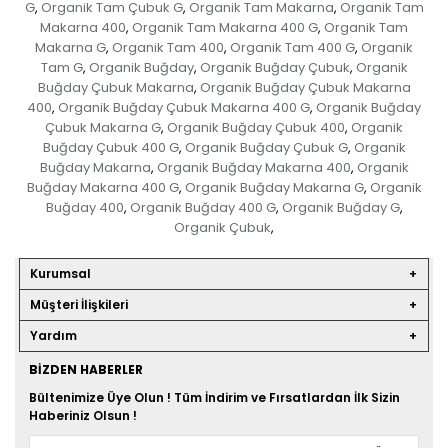
G
Organik Tam Çubuk G
Organik Tam Makarna
Organik Tam
,
,
,
Makarna 400
Organik Tam Makarna 400 G
Organik Tam
,
,
Makarna G
Organik Tam 400
Organik Tam 400 G
Organik
,
,
,
Tam G
Organik Buğday
Organik Buğday Çubuk
Organik
,
,
,
Buğday Çubuk Makarna
Organik Buğday Çubuk Makarna
,
400
Organik Buğday Çubuk Makarna 400 G
Organik Buğday
,
,
Çubuk Makarna G
Organik Buğday Çubuk 400
Organik
,
,
Buğday Çubuk 400 G
Organik Buğday Çubuk G
Organik
,
,
Buğday Makarna
Organik Buğday Makarna 400
Organik
,
,
Buğday Makarna 400 G
Organik Buğday Makarna G
Organik
,
,
Buğday 400
Organik Buğday 400 G
Organik Buğday G
,
,
,
Organik Çubuk
,
Kurumsal
Müşteri İlişkileri
Yardım
BIZDEN HABERLER
Bültenimize Üye Olun ! Tüm İndirim ve Fırsatlardan İlk Sizin
Haberiniz Olsun !