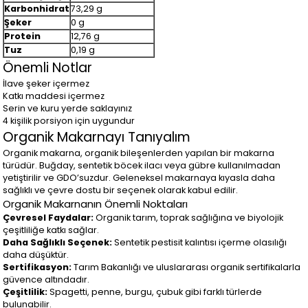
Karbonhidrat
73,29 g
Şeker
0 g
Protein
12,76 g
Tuz
0,19 g
Önemli Notlar
İlave şeker içermez
Katkı maddesi içermez
Serin ve kuru yerde saklayınız
4 kişilik porsiyon için uygundur
Organik Makarnayı Tanıyalım
Organik makarna, organik bileşenlerden yapılan bir makarna
türüdür. Buğday, sentetik böcek ilacı veya gübre kullanılmadan
yetiştirilir ve GDO’suzdur. Geleneksel makarnaya kıyasla daha
sağlıklı ve çevre dostu bir seçenek olarak kabul edilir.
Organik Makarnanın Önemli Noktaları
Çevresel Faydalar:
Organik tarım, toprak sağlığına ve biyolojik
çeşitliliğe katkı sağlar.
Daha Sağlıklı Seçenek:
Sentetik pestisit kalıntısı içerme olasılığı
daha düşüktür.
Sertifikasyon:
Tarım Bakanlığı ve uluslararası organik sertifikalarla
güvence altındadır.
Çeşitlilik:
Spagetti, penne, burgu, çubuk gibi farklı türlerde
bulunabilir.