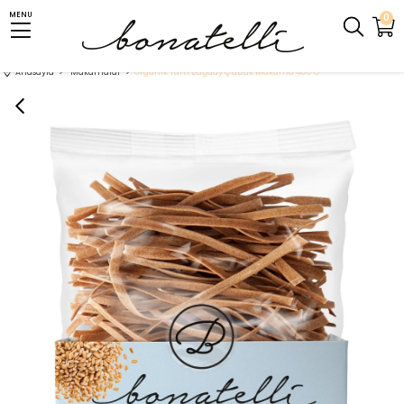
MENU
0
Anasayfa
Makarnalar
Organik Tam Buğday Çubuk Makarna 400 G