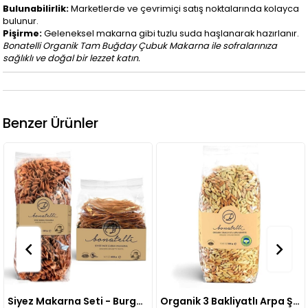
Bulunabilirlik:
Marketlerde ve çevrimiçi satış noktalarında kolayca
bulunur.
Pişirme:
Geleneksel makarna gibi tuzlu suda haşlanarak hazırlanır.
Bonatelli Organik Tam Buğday Çubuk Makarna ile sofralarınıza
sağlıklı ve doğal bir lezzet katın.
Benzer Ürünler
Siyez Makarna Seti - Burgu 350 G & İnce Çubuk Makarna 400 G
Organik 3 Bakliyatlı Arpa Şehriye 500 G