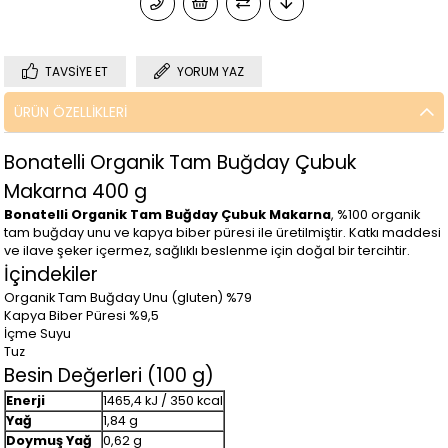
TAVSIYE ET
YORUM YAZ
ÜRÜN ÖZELLIKLERI
Bonatelli Organik Tam Buğday Çubuk
Makarna 400 g
Bonatelli Organik Tam Buğday Çubuk Makarna
, %100 organik
tam buğday unu ve kapya biber püresi ile üretilmiştir. Katkı maddesi
ve ilave şeker içermez, sağlıklı beslenme için doğal bir tercihtir.
İçindekiler
Organik Tam Buğday Unu (gluten) %79
Kapya Biber Püresi %9,5
İçme Suyu
Tuz
Besin Değerleri (100 g)
Enerji
1465,4 kJ / 350 kcal
Yağ
1,84 g
Doymuş Yağ
0,62 g