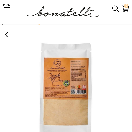
MENU
0
Anasayfa
Unlar
Organik Kırmızı Mercimek Unu 500 G