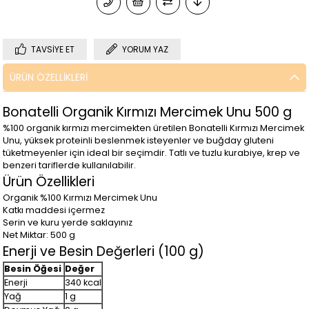
TAVSIYE ET
YORUM YAZ
ÜRÜN ÖZELLIKLERI
Bonatelli Organik Kırmızı Mercimek Unu 500 g
%100 organik kırmızı mercimekten üretilen Bonatelli Kırmızı Mercimek
Unu, yüksek proteinli beslenmek isteyenler ve buğday gluteni
tüketmeyenler için ideal bir seçimdir. Tatlı ve tuzlu kurabiye, krep ve
benzeri tariflerde kullanılabilir.
Ürün Özellikleri
Organik %100 Kırmızı Mercimek Unu
Katkı maddesi içermez
Serin ve kuru yerde saklayınız
Net Miktar: 500 g
Enerji ve Besin Değerleri (100 g)
Besin Öğesi
Değer
Enerji
340 kcal
Yağ
1 g