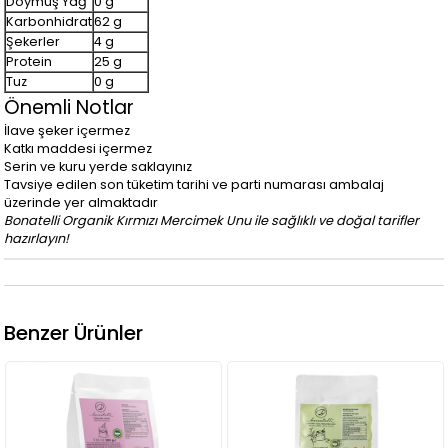
Doymuş Yağ
0 g
Karbonhidrat
62 g
Şekerler
4 g
Protein
25 g
Tuz
0 g
Önemli Notlar
İlave şeker içermez
Katkı maddesi içermez
Serin ve kuru yerde saklayınız
Tavsiye edilen son tüketim tarihi ve parti numarası ambalaj
üzerinde yer almaktadır
Bonatelli Organik Kırmızı Mercimek Unu ile sağlıklı ve doğal tarifler
hazırlayın!
Benzer Ürünler