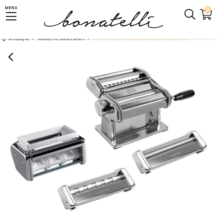
MENU
0
Anasayfa
Makarna Makineleri
Multi Pasta Set Manuel Makarna Makinası