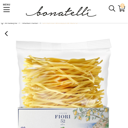
MENU
0
Anasayfa
Makarnalar
Limonlu Fettuccine 400 G