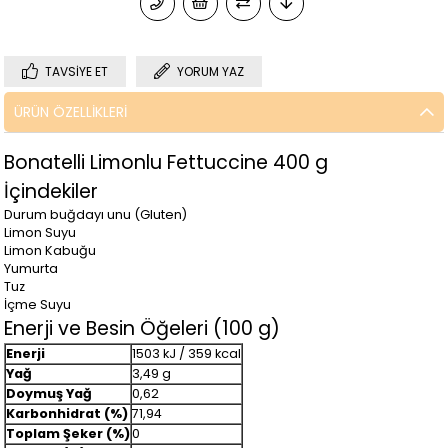
TAVSIYE ET
YORUM YAZ
ÜRÜN ÖZELLIKLERI
Bonatelli Limonlu Fettuccine 400 g
İçindekiler
Durum buğdayı unu (Gluten)
Limon Suyu
Limon Kabuğu
Yumurta
Tuz
İçme Suyu
Enerji ve Besin Öğeleri (100 g)
Enerji
1503 kJ / 359 kcal
Yağ
3,49 g
Doymuş Yağ
0,62
Karbonhidrat (%)
71,94
Toplam Şeker (%)
0