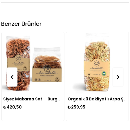
Benzer Ürünler
Siyez Makarna Seti - Burgu 350 G & İnce Çubuk Makarna 400 G
Organik 3 Bakliyatlı Arpa Şehriye 500 G
₺420,50
₺259,95
₺