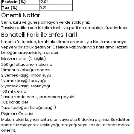
Protein (%)
12,04
Tuz (%)
0,21
Önemli Notlar
Serin, kuru ve güneş almayan yerde saklayınız
Tavsiye edilen son tüketim tarihi ve parti no ambalajın üzerindedir
Bonatelli Farkı ile Enfes Tarif
Limonlu fettuccine, ferahlatıcı limon aromasıyla klasik makarnaya
yepyeni bir soluk getiriyor. Özellikle yaz aylarında hafif ama lezzetli
bir öğün arayanlar için birebir!
Malzemeler (2 kişilik)
250 gr fettuccine makarna
1 limonun kabuğu rendesi
2 yemek kaşığı limon suyu
1 yemek kaşığı tereyağı
2 yemek kaşığı zeytinyağı
100 ml krema
1 avuç rendelenmiş parmesan peyniri
Tuz, karabiber
Taze fesleğen (isteğe bağlı)
Pişirme Önerisi
Makarnaları kaynamakta olan suya atıp 5 dakika pişiriniz. Süzdükten
sonra tuz ekleyerek zeytinyağı, tereyağı veya sos ile tatlandırmanızı
öneririz.