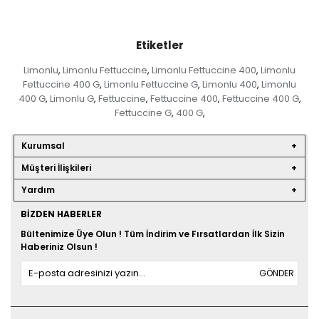
Etiketler
Limonlu
Limonlu Fettuccine
Limonlu Fettuccine 400
Limonlu
,
,
,
Fettuccine 400 G
Limonlu Fettuccine G
Limonlu 400
Limonlu
,
,
,
400 G
Limonlu G
Fettuccine
Fettuccine 400
Fettuccine 400 G
,
,
,
,
,
Fettuccine G
400 G
,
,
Kurumsal
Müşteri İlişkileri
Yardım
BIZDEN HABERLER
Bültenimize Üye Olun ! Tüm İndirim ve Fırsatlardan İlk Sizin
Haberiniz Olsun !
GÖNDER