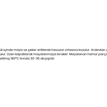
lık süt içinde maya ve şeker eritilerek havuzun ortasına koyulur. Ardından 
r. Üzeri kapatılarak mayalanmaya bırakılır. Mayalanan hamur parçalara 
ılmış 180°C fırında 30-35 dk pişirilir.