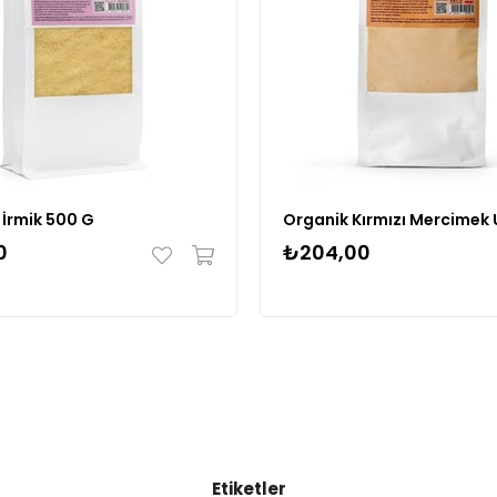
 İrmik 500 G
0
₺204,00
Etiketler