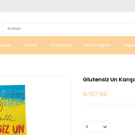
Soslar
Tatlılar
Granolalar
Zeytinyağları
Vegan
Glutensiz Un Karışı
₺157,00