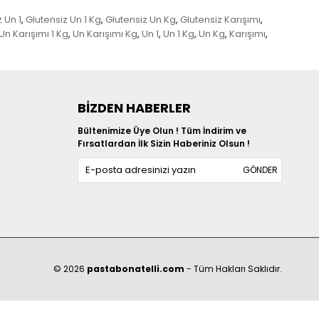
 Un 1
Glutensiz Un 1 Kg
Glutensiz Un Kg
Glutensiz Karışımı
,
,
,
,
Un Karışımı 1 Kg
Un Karışımı Kg
Un 1
Un 1 Kg
Un Kg
Karışımı
,
,
,
,
,
,
BIZDEN HABERLER
Bültenimize Üye Olun ! Tüm İndirim ve
Fırsatlardan İlk Sizin Haberiniz Olsun !
GÖNDER
© 2026
pasta
bonatelli.com
- Tüm Hakları Saklıdır.