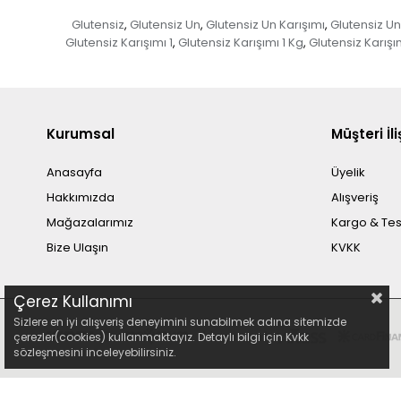
Glutensiz
Glutensiz Un
Glutensiz Un Karışımı
Glutensiz Un 
,
,
,
Glutensiz Karışımı 1
Glutensiz Karışımı 1 Kg
Glutensiz Karışı
,
,
Kurumsal
Müşteri İli
Anasayfa
Üyelik
Hakkımızda
Alışveriş
Mağazalarımız
Kargo & Tes
Bize Ulaşın
KVKK
Çerez Kullanımı
Sizlere en iyi alışveriş deneyimini sunabilmek adına sitemizde
çerezler(cookies) kullanmaktayız. Detaylı bilgi için Kvkk
sözleşmesini inceleyebilirsiniz.