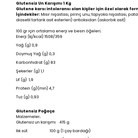
Glutensiz Un Karışımı 1 Kg
Glutene karsı intoleransı olan kişiler için özel olarak for
İçindekiler:
Mısır nişastası, pirinç unu, tapyoka nişastası, pat
diasetil tartarik asit esterleri) antioksidan (askorbik asit).
100 gr için ortalama enerji ve besin öğeleri;
Enerji (kj/kcal) 1508/359
Yağ (g) 0,9
Doymuş Yağ (g) 0,3
Karbonhidrat (g) 83
Şekerler (g) 1,1
Lif (g) 1,9
Protein (g)(min) 4,7
Tuz (g) 0,93
Glutensiz Poğaça
Malzemeler;
Glutensiz un karışımı 415 g
Ilık süt 100 g (1 çay bardağı)