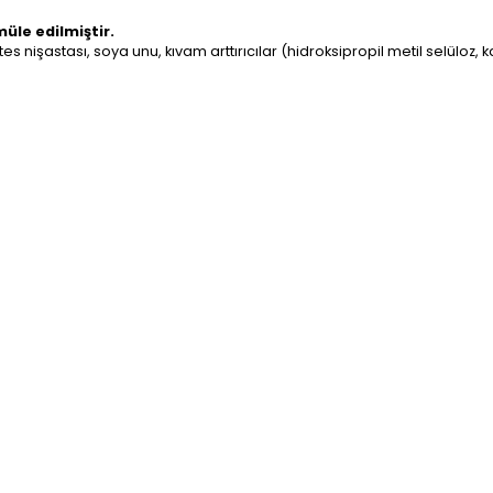
müle edilmiştir.
ates nişastası, soya unu, kıvam arttırıcılar (hidroksipropil metil selüloz