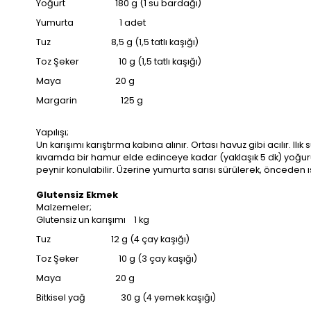
Yoğurt 180 g (1 su bardağı)
Yumurta 1 adet
Tuz 8,5 g (1,5 tatlı kaşığı)
Toz Şeker 10 g (1,5 tatlı kaşığı)
Maya 20 g
Margarin 125 g
Yapılışı;
Un karışımı karıştırma kabına alınır. Ortası havuz gibi acılır. I
kıvamda bir hamur elde edinceye kadar (yaklaşık 5 dk) yoğurulu
peynir konulabilir. Üzerine yumurta sarısı sürülerek, önceden ısıt
Glutensiz Ekmek
Malzemeler;
Glutensiz un karışımı 1 kg
Tuz 12 g (4 çay kaşığı)
Toz Şeker 10 g (3 çay kaşığı)
Maya 20 g
Bitkisel yağ 30 g (4 yemek kaşığı)