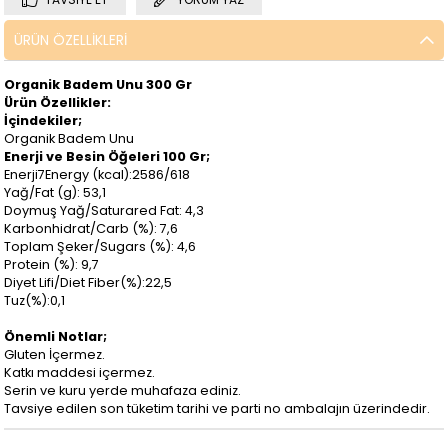
ÜRÜN ÖZELLIKLERI
Organik Badem Unu 300 Gr
Ürün Özellikler:
İçindekiler;
Organik Badem Unu
Enerji ve Besin Öğeleri 100 Gr;
Enerji7Energy (kcal):2586/618
Yağ/Fat (g): 53,1
Doymuş Yağ/Saturared Fat: 4,3
Karbonhidrat/Carb (%): 7,6
Toplam Şeker/Sugars (%): 4,6
Protein (%): 9,7
Diyet Lifi/Diet Fiber(%):22,5
Tuz(%):0,1
Önemli Notlar;
Gluten İçermez.
Katkı maddesi içermez.
Serin ve kuru yerde muhafaza ediniz.
Tavsiye edilen son tüketim tarihi ve parti no ambalajın üzerindedir.