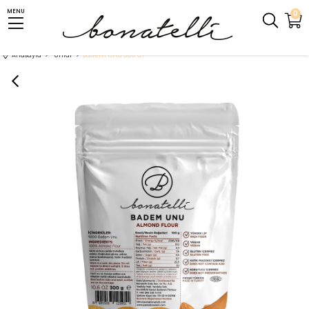
MENU
0
Anasayfa
Unlar
Badem Unu 300 Gr